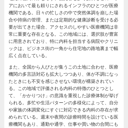
アにおいて最も頼りにされるインフラのひとつが医療
機関である。日々の忙しさの中で突然体調を崩した場
合や持病の管理、または定期的な健康診断を受ける必
要が出てきた場合、アクセスのしやすい医療機関は非
常に重要な存在となる。この地域には、選択肢が豊富
に用意されており、特に内科を担当する病院やクリニ
ックは、ビジネス街の一角から住宅地の路地裏まで幅
広く点在している。
また、全国から人びとが集うこの土地に合わせ、医療
機関の多言語対応も拡大しつつあり、体が不調になっ
たときにも不安を感じさせない環境が構築されてい
る。この地域で評価される内科の特徴のひとつとし
て、「かかりつけ」の意識を重視した診療体制が挙げ
られる。多忙や生活パターンの多様化によって、自分
や家族の体調変化にすぐに対応できる内科の存在が求
められている。週末や夜間の診療時間を設けている医
療機関もあり、通勤や通学、仕事や買い物の合間にも