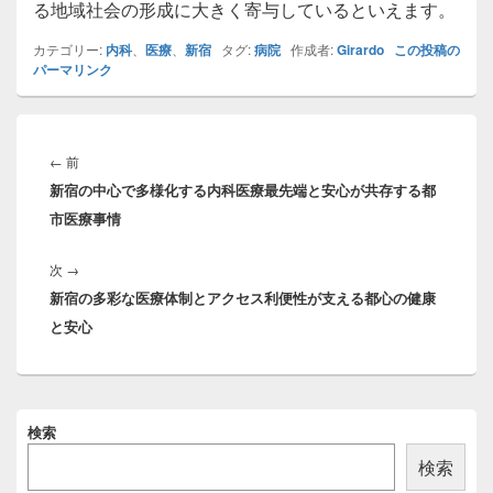
る地域社会の形成に大きく寄与しているといえます。
カテゴリー:
内科
、
医療
、
新宿
タグ:
病院
作成者:
Girardo
この投稿の
パーマリンク
投
稿
前
←
前
ナ
新宿の中心で多様化する内科医療最先端と安心が共存する都
の
ビ
市医療事情
投
ゲ
稿:
ー
次
次
→
シ
新宿の多彩な医療体制とアクセス利便性が支える都心の健康
の
ョ
と安心
投
ン
稿:
メ
検索
イ
ン
検索
サ