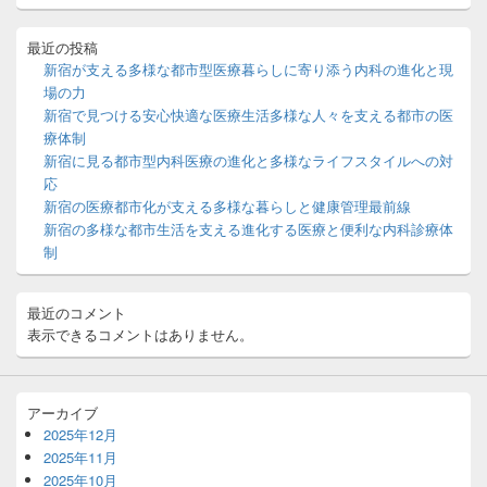
イ
ド
バ
最近の投稿
ー
新宿が支える多様な都市型医療暮らしに寄り添う内科の進化と現
ウ
場の力
ィ
新宿で見つける安心快適な医療生活多様な人々を支える都市の医
ジ
療体制
ェ
ッ
新宿に見る都市型内科医療の進化と多様なライフスタイルへの対
ト
応
エ
新宿の医療都市化が支える多様な暮らしと健康管理最前線
リ
新宿の多様な都市生活を支える進化する医療と便利な内科診療体
ア
制
最近のコメント
表示できるコメントはありません。
アーカイブ
2025年12月
2025年11月
2025年10月