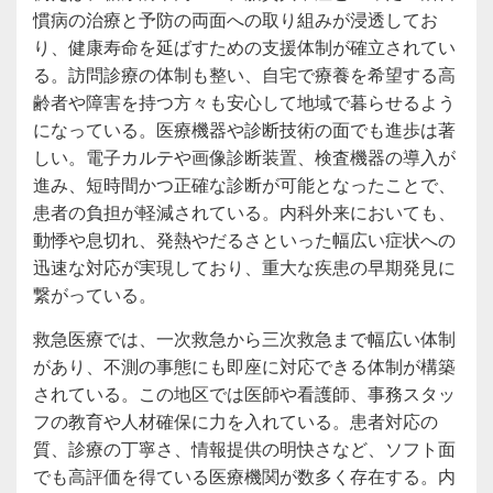
慣病の治療と予防の両面への取り組みが浸透してお
り、健康寿命を延ばすための支援体制が確立されてい
る。訪問診療の体制も整い、自宅で療養を希望する高
齢者や障害を持つ方々も安心して地域で暮らせるよう
になっている。医療機器や診断技術の面でも進歩は著
しい。電子カルテや画像診断装置、検査機器の導入が
進み、短時間かつ正確な診断が可能となったことで、
患者の負担が軽減されている。内科外来においても、
動悸や息切れ、発熱やだるさといった幅広い症状への
迅速な対応が実現しており、重大な疾患の早期発見に
繋がっている。
救急医療では、一次救急から三次救急まで幅広い体制
があり、不測の事態にも即座に対応できる体制が構築
されている。この地区では医師や看護師、事務スタッ
フの教育や人材確保に力を入れている。患者対応の
質、診療の丁寧さ、情報提供の明快さなど、ソフト面
でも高評価を得ている医療機関が数多く存在する。内