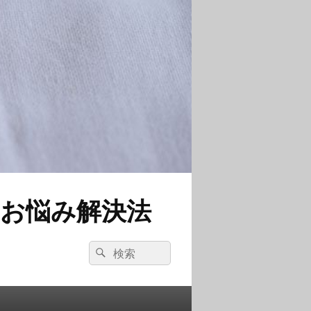
お悩み解決法
検
検
索:
索