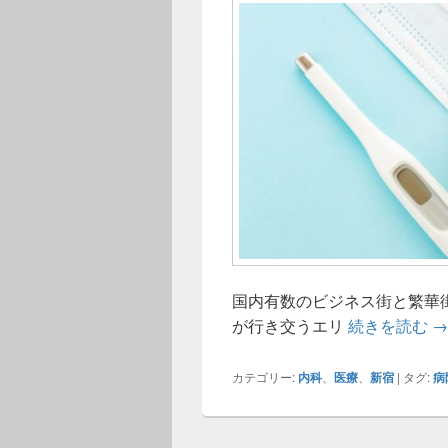
国内有数のビジネス街と繁華
新
が行き交うエリ
続きを読む
→
カテゴリー:
内科
、
医療
、
新宿
|
タグ:
病