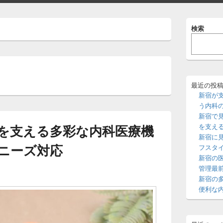
メ
検索
イ
ン
サ
イ
ド
バ
ー
最近の投
ウ
新宿が
ィ
う内科
ジ
新宿で
ェ
を支える多彩な内科医療機
を支え
ッ
新宿に
ト
ニーズ対応
エ
フスタ
リ
新宿の
ア
管理最
新宿の
便利な