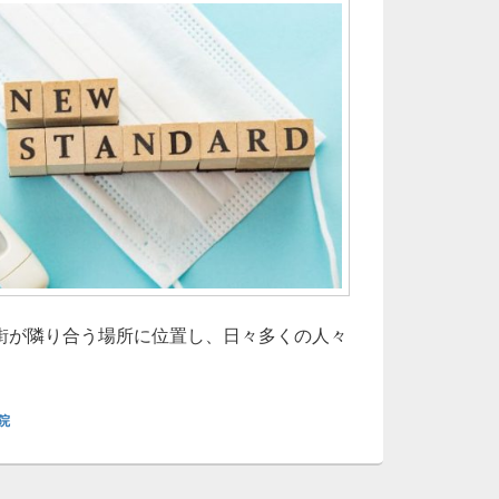
街が隣り合う場所に位置し、日々多くの人々
宿で働く暮らす多様な人々を支える内科医療の最前線と地域の
院