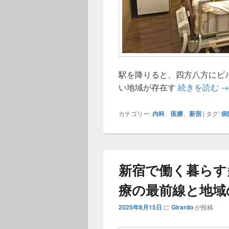
駅を降りると、四方八方にビ
新
い地域が存在す
続きを読む
→
カテゴリー:
内科
、
医療
、
新宿
|
タグ:
病
新宿で働く暮らす
療の最前線と地域
2025年8月15日
に
Girardo
が投稿