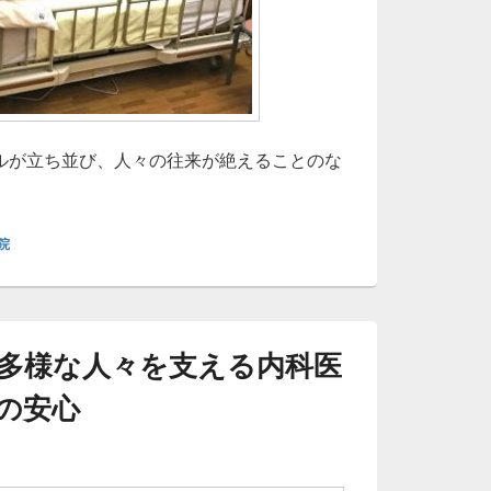
ルが立ち並び、人々の往来が絶えることのな
宿で暮らし働く人々を支える多様で先進的な内科医療ネットワ
院
多様な人々を支える内科医
の安心