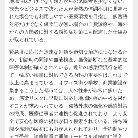
地域住民だけでなく遠方からの来院者も少なくない。
観光やビジネスで訪れた人が突然の体調不良に見舞わ
れた場合でも利用しやすい医療環境を目指し、多言語
対応だけでなく保険証が無い場合の自費診療や、海外
からの入国者に対する感染症対策にも配慮した仕組み
が取られている。
緊急度に応じた迅速な判断や適切な治療につなげるた
め、初診時の問診や血液検査、画像診断など基本的な
医療体制が確立されている。近年の感染症流行を経
て、幅広い疾患に対応できる内科の重要性はこれまで
以上に高まっている。オフィス街や学校、商業施設が
集まるこうした都市では、人の往来が非常に多いた
め、感染リスクに早期に対応し地域医療の中核を果た
すことが求められている。発熱外来の強化や感染対策
の徹底、医療従事者の連携も促進されており、より安
全で安心な医療の提供が日々模索されている。待ち時
間や混雑の緩和にも力が入れられており、予約制やウ
ェブ受付、診療順番の通知サービスを積極的に導入