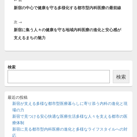
ナ
新宿の中心で健康を守る多様化する都市型内科医療の最前線
の
ビ
投
ゲ
次
次
→
稿:
ー
新宿に集う人々の健康を守る地域内科医療の進化と安心感が
の
シ
支えるまちの魅力
投
ョ
稿:
ン
メ
検索
イ
ン
検索
サ
イ
ド
バ
最近の投稿
ー
新宿が支える多様な都市型医療暮らしに寄り添う内科の進化と現
ウ
場の力
ィ
新宿で見つける安心快適な医療生活多様な人々を支える都市の医
ジ
療体制
ェ
ッ
新宿に見る都市型内科医療の進化と多様なライフスタイルへの対
ト
応