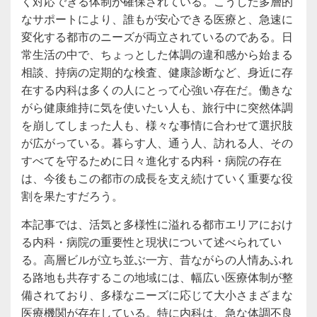
く対応できる体制が確保されている。こうした多層的
なサポートにより、誰もが安心できる医療と、急速に
変化する都市のニーズが両立されているのである。日
常生活の中で、ちょっとした体調の違和感から始まる
相談、持病の定期的な検査、健康診断など、身近に存
在する内科は多くの人にとって心強い存在だ。働きな
がら健康維持に気を使いたい人も、旅行中に突然体調
を崩してしまった人も、様々な事情に合わせて選択肢
が広がっている。暮らす人、通う人、訪れる人、その
すべてを守るために日々進化する内科・病院の存在
は、今後もこの都市の成長を支え続けていく重要な役
割を果たすだろう。
本記事では、活気と多様性に溢れる都市エリアにおけ
る内科・病院の重要性と現状について述べられてい
る。高層ビルが立ち並ぶ一方、昔ながらの人情あふれ
る路地も共存するこの地域には、幅広い医療体制が整
備されており、多様なニーズに応じて大小さまざまな
医療機関が存在している。特に内科は、急な体調不良