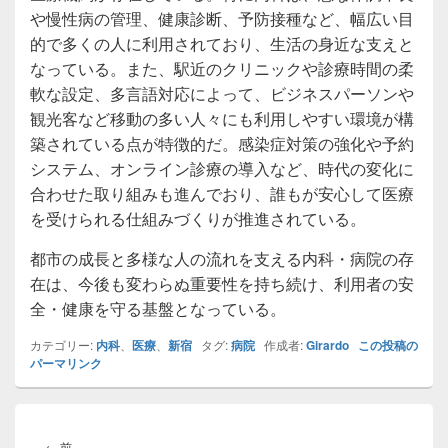
や慢性病の管理、健康診断、予防接種など、幅広い目
的で多くの人に利用されており、生活の身近な支えと
なっている。また、駅近のクリニックや診療時間の柔
軟な設定、多言語対応によって、ビジネスパーソンや
観光客など移動の多い人々にも利用しやすい環境が構
築されている点が特徴的だ。感染症対策の強化や予約
システム、オンライン診療の導入など、時代の変化に
合わせた取り組みも進んでおり、誰もが安心して医療
を受けられる仕組みづくりが推進されている。
都市の成長と多様な人の流れを支える内科・病院の存
在は、今後も変わらぬ重要性を持ち続け、利用者の安
全・健康を守る基盤となっている。
カテゴリー:
内科
、
医療
、
新宿
タグ:
病院
作成者:
Girardo
この投稿の
パーマリンク
投
稿
前
←
前